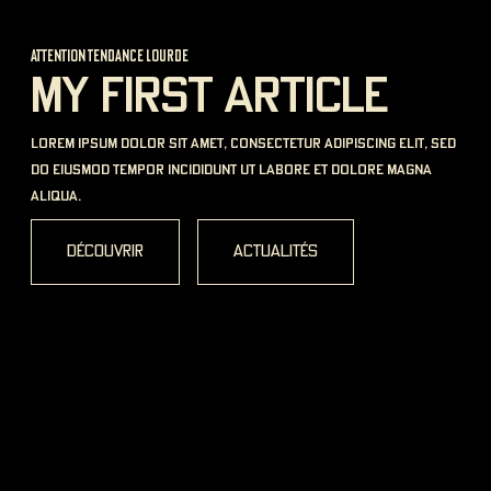
rticle
new shop
GIESSEN
ctetur adipiscing elit, sed
labore et dolore magna
1 Plockstraße, 35390 Gießen
découvrir
Sho
alités