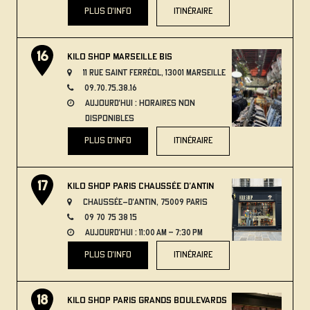
plus d'info
itinéraire
Kilo Shop Marseille Bis
11 Rue Saint Ferréol, 13001 Marseille
09.70.75.38.16
aujourd'hui : horaires non
disponibles
plus d'info
itinéraire
Kilo Shop Paris Chaussée d’Antin
Chaussée-d'Antin, 75009 Paris
09 70 75 38 15
aujourd'hui : 11:00 AM – 7:30 PM
plus d'info
itinéraire
Kilo Shop Paris Grands Boulevards