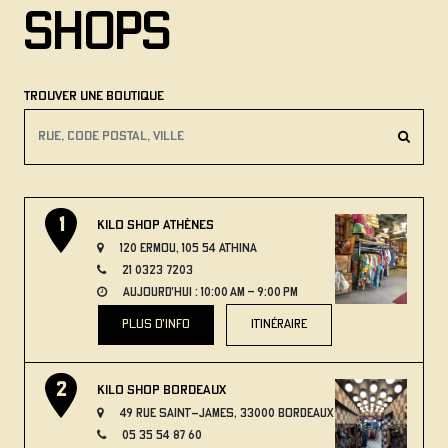
Shops
Trouver une boutique
Kilo Shop Athènes
120 Ermou, 105 54 Athina
21 0323 7203
aujourd'hui : 10:00 AM – 9:00 PM
plus d'info
itinéraire
Kilo Shop Bordeaux
49 Rue Saint-James, 33000 Bordeaux
05 35 54 87 60