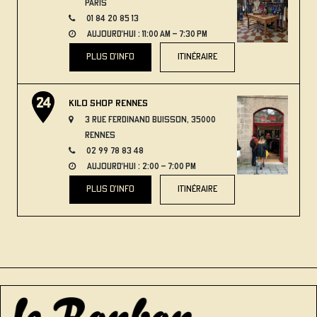
Paris
01 84 20 85 13
aujourd'hui : 11:00 AM – 7:30 PM
plus d'info
itinéraire
Kilo Shop Rennes
3 Rue Ferdinand Buisson, 35000
Rennes
02 99 78 83 48
aujourd'hui : 2:00 – 7:00 PM
plus d'info
itinéraire
8
9
6
1
2
11
12
13
16
17
23
24
4
15
20
10
18
19
21
5
14
7
3
22