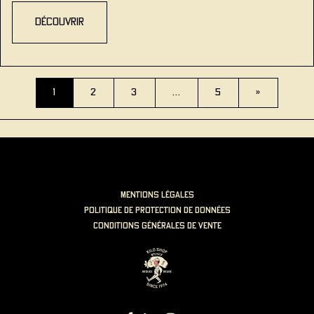
découvrir
Navigation des article
1
2
3
…
5
»
mentions légales
politique de protection de données
Conditions générales de vente