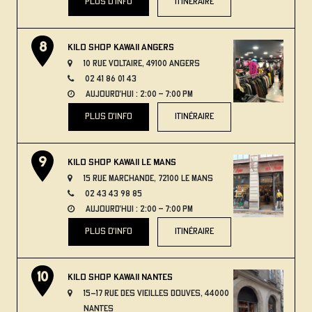
plus d'info
itinéraire
Kilo Shop Kawaii Angers
10 rue Voltaire, 49100 Angers
02 41 86 01 43
aujourd'hui : 2:00 – 7:00 PM
plus d'info
itinéraire
Kilo Shop Kawaii Le Mans
15 Rue Marchande, 72100 Le Mans
02 43 43 98 85
aujourd'hui : 2:00 – 7:00 PM
plus d'info
itinéraire
Kilo Shop Kawaii Nantes
15-17 Rue des Vieilles Douves, 44000
Nantes