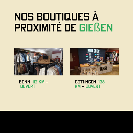
nos boutiques à
proximité de
Gießen
Bonn
112 km
-
GOTTINGEN
138
ouvert
km
-
ouvert