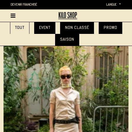
Devenir Franchisé
langue
Tout
event
Non classé
promo
saison