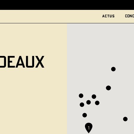
actus
conc
rdeaux
1