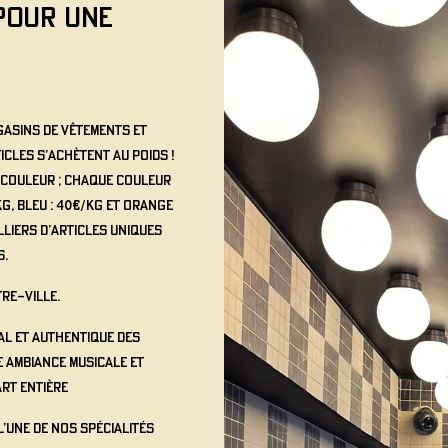
POUR UNE
gasins de vêtements et
icles s’achètent au poids !
e couleur ; chaque couleur
kg, Bleu : 40€/kg et Orange
illiers d’articles uniques
s.
tre-ville.
al et authentique des
e ambiance musicale et
art entière
l’une de nos spécialités