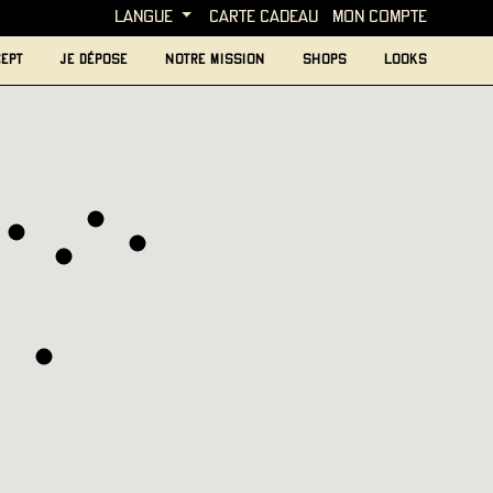
langue
carte cadeau
MON COMPTE
ept
je dépose
Notre mission
Shops
looks